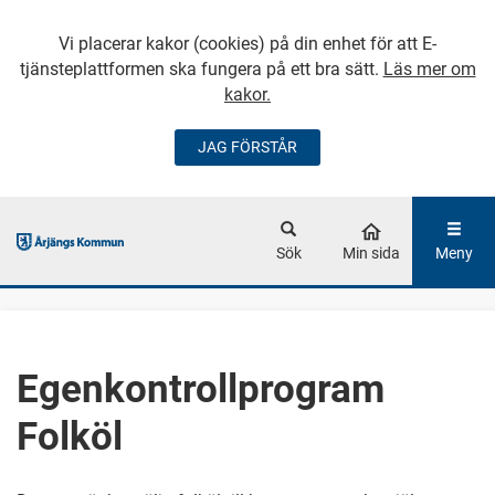
Vi placerar kakor (cookies) på din enhet för att E-
tjänsteplattformen ska fungera på ett bra sätt.
Läs mer om
kakor.
JAG FÖRSTÅR
GÅ DIREKT TILL
HUVUDINNEHÅLLET
Sök
Min sida
Meny
Egenkontrollprogram
Folköl