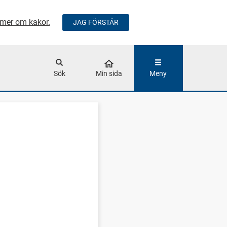
mer om kakor.
JAG FÖRSTÅR
ÅLLET
Sök
Min sida
Meny