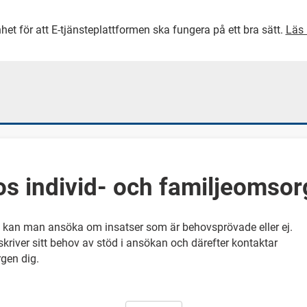
het för att E-tjänsteplattformen ska fungera på ett bra sätt.
Läs 
GÅ DIREKT TILL HUVUDINNEH
s individ- och familjeomso
n man ansöka om insatser som är behovsprövade eller ej.
kriver sitt behov av stöd i ansökan och därefter kontaktar
gen dig.