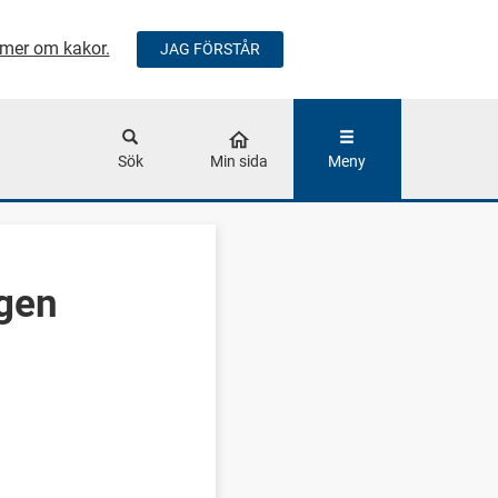
mer om kakor.
JAG FÖRSTÅR
ÅLLET
Sök
Min sida
Meny
rgen