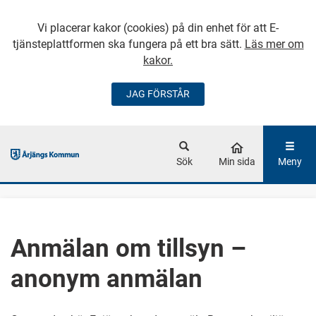
Vi placerar kakor (cookies) på din enhet för att E-
tjänsteplattformen ska fungera på ett bra sätt.
Läs mer om
kakor.
JAG FÖRSTÅR
GÅ DIREKT TILL
HUVUDINNEHÅLLET
Sök
Min sida
Meny
Anmälan om tillsyn –
anonym anmälan